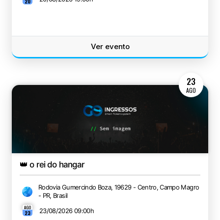
20
Ver evento
23
AGO
👑 o rei do hangar
Rodovia Gumercindo Boza, 19629 - Centro, Campo Magro
- PR, Brasil
AGO
23/08/2026 09:00
h
23