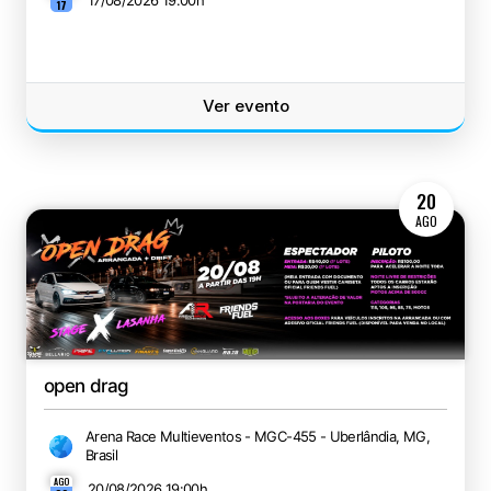
17/08/2026 19:00
h
17
Ver evento
20
AGO
open drag
Arena Race Multieventos - MGC-455 - Uberlândia, MG,
Brasil
AGO
20/08/2026 19:00
h