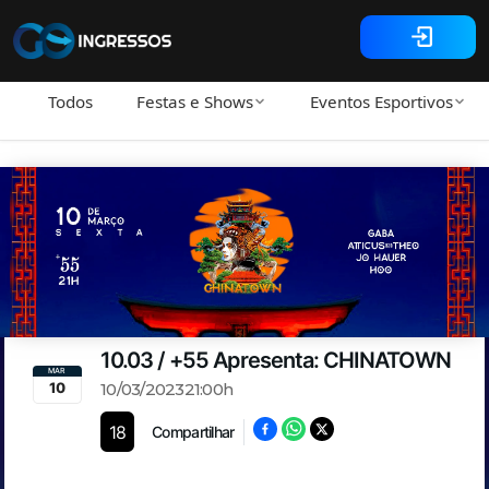
Todos
Festas e Shows
Eventos Esportivos
10.03 / +55 Apresenta: CHINATOWN
MAR
10/03/2023
21:00
h
10
18
Compartilhar